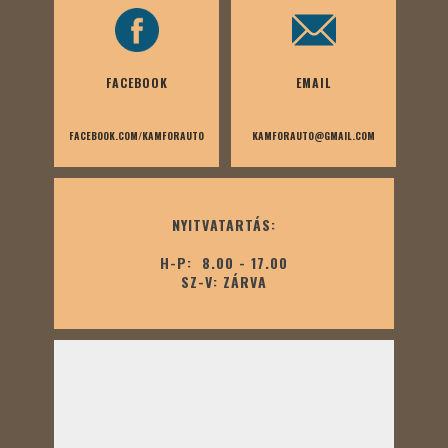
FACEBOOK
EMAIL
FACEBOOK.COM/KAMFORAUTO
KAMFORAUTO@GMAIL.COM
NYITVATARTÁS:
H-P: 8.00 - 17.00
SZ-V: ZÁRVA