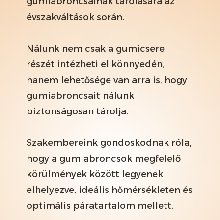
gumiabroncsainak tárolására az
évszakváltások során.
Nálunk nem csak a gumicsere
részét intézheti el könnyedén,
hanem lehetősége van arra is, hogy
gumiabroncsait nálunk
biztonságosan tárolja.
Szakembereink gondoskodnak róla,
hogy a gumiabroncsok megfelelő
körülmények között legyenek
elhelyezve, ideális hőmérsékleten és
optimális páratartalom mellett.