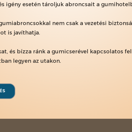
 és igény esetén tároljuk abroncsait a gumihote
 gumiabroncsokkal nem csak a vezetési biztonsá
 is javíthatja.
kat, és bízza ránk a gumicserével kapcsolatos fe
tban legyen az utakon.
ÉS