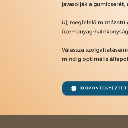
javasolják a gumicserét,
Új, megfelelő mintázatú
üzemanyag-hatékonyságot
Válassza szolgáltatásain
mindig optimális állapo
IDŐPONTEGYEZTET