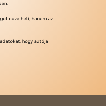
lben.
got növelheti, hanem az
ladatokat, hogy autója