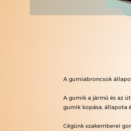
A gumiabroncsok állapot
A gumik a jármű és az út
gumik kopása, állapota 
Cégünk szakemberei gond