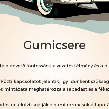
Gumicsere
a alapvető fontosságú a vezetési élmény és a 
 közti kapcsolatot jelentik, így időnként szüksé
és mintázata meghatározza a tapadást és a féke
osan felülvizsgálják a gumiabroncsok állapotát